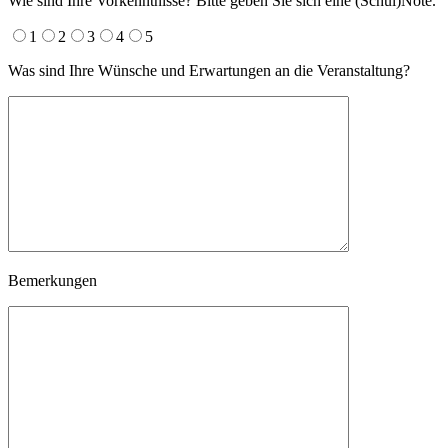
Wie sind Ihre Vorkenntnisse? Bitte geben Sie sich eine (Schul)Note.
1
2
3
4
5
Was sind Ihre Wünsche und Erwartungen an die Veranstaltung?
Bemerkungen