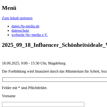
Menü
daten.fjp-media
Zum Inhalt springen
daten.fjp-media.de
datenschutz
webseite fjp>media e.V.
2025_09_18_Influencer_Schönheitsideale_
18.09.2025, 9:00 - 15:30 Uhr, Magdeburg
Die Fortbildung wird finanziert durch das Ministerium für Arbeit, So
Felder mit * sind Pflichtfelder.
Vorname